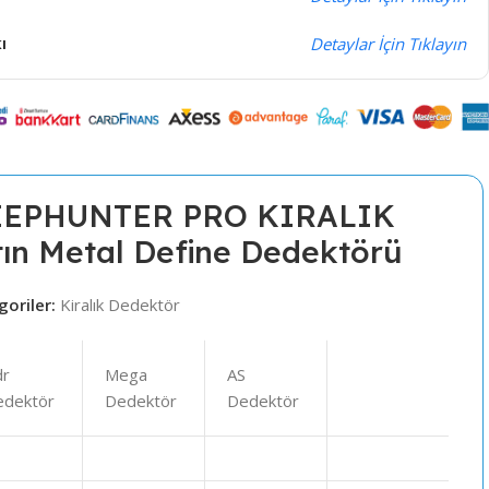
ı
Detaylar İçin Tıklayın
EEPHUNTER PRO KIRALIK
tın Metal Define Dedektörü
goriler:
Kiralık Dedektör
dr
Mega
AS
edektör
Dedektör
Dedektör