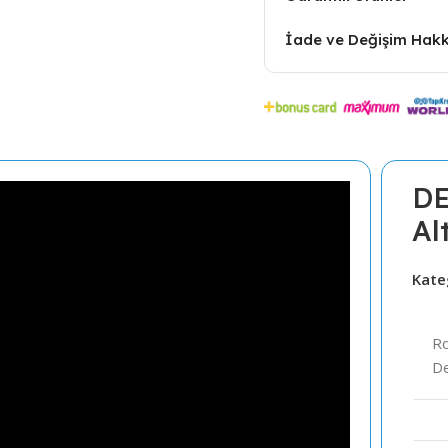
İade ve Değişim Hakk
D
Al
Kate
R
D