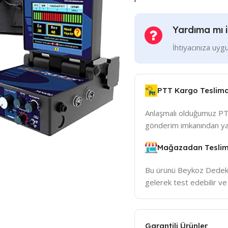
Yardıma mı i
İhtiyacınıza uygu
PTT Kargo Teslima
Anlaşmalı olduğumuz PT
gönderim imkanından yar
Mağazadan Teslim
Bu ürünü Beykoz Dedek
gelerek test edebilir ve t
Garantili Ürünler