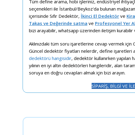
Tüm define arama, hobi işleriniz, endüstriyel ihtiyaç
seçenekleri ile İstanbul/Beykoz'da bulunan mağazam
içerisinde Sıfır Dedektör,
İkinci El Dedektör
ve
Kir
Takas ve Değerinde satma
ve
Profesyonel Yer A
bizi arayabilir, whatsapp üzerinden iletişim kurabilir
Aklınızdaki tüm soru işaretlerine cevap vermek için 
Güncel dedektör fiyatları nelerdir, define işaretleri
dedektörü hangisidir
, dedektör kullanırken yapılan 
yılının en iyi altın dedektörleri hangileridir, alan tara
soruya en doğru cevapları almak için bizi arayın.
SİPARİŞ, BİLGİ VE İL