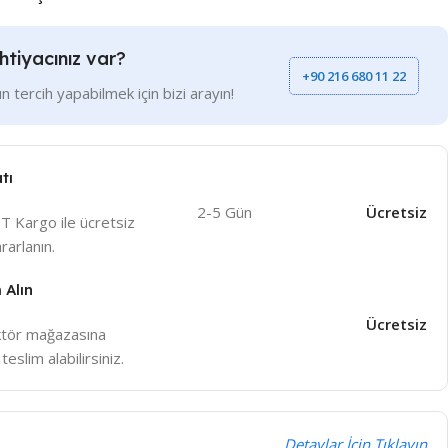
htiyacınız var?
+90 216 680 11 22
n tercih yapabilmek için bizi arayın!
tı
2-5 Gün
Ücretsiz
T Kargo ile ücretsiz
arlanın.
 Alın
Ücretsiz
tör mağazasına
eslim alabilirsiniz.
Detaylar İçin Tıklayın