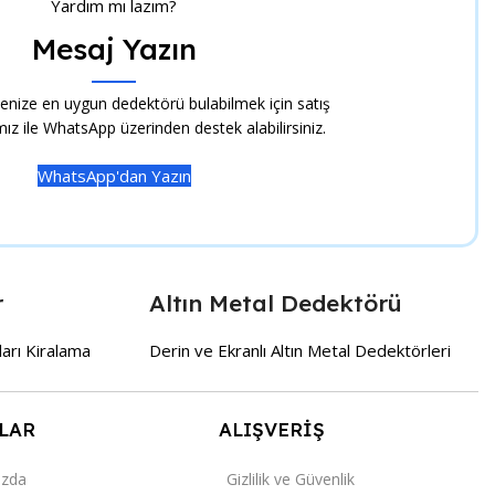
Yardım mı lazım?
Mesaj Yazın
çenize en uygun dedektörü bulabilmek için satış
ız ile WhatsApp üzerinden destek alabilirsiniz.
WhatsApp'dan Yazın
r
Altın Metal Dedektörü
ları Kiralama
Derin ve Ekranlı Altın Metal Dedektörleri
LAR
ALIŞVERİŞ
ızda
Gizlilik ve Güvenlik