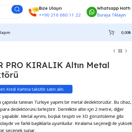
Bize Ulaşın
Whatsapp Hattı
++90 216 680 11 22
Buraya Tıklayın
Ulaşım
0,00
₺
PRO KIRALIK Altın Metal
ktörü
 Kredi Kartına taksitle satın alın.
ında tanınan Türkiye yapımı bir metal dedektörüdür. Bu cihaz,
para dedektörünü birleştirir. Derinlikte altın için 2 metre, diğer
t yapabilir. Metal ayrımı, boşluk tespiti ve 3D görüntüleme gibi
 kolaydır ve farklı başlıklarla uyumludur. Kiralama seçeneği ile yüksek
bir seçenek sunar.