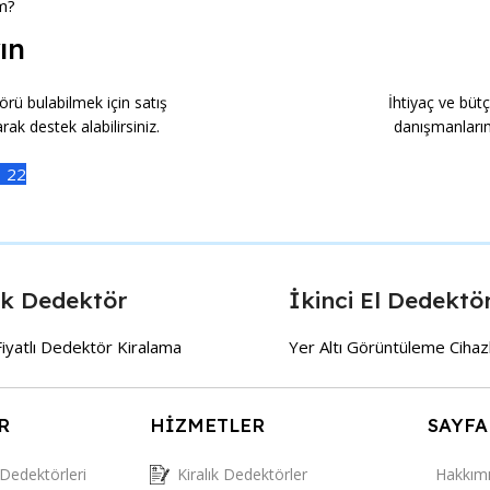
m?
ın
rü bulabilmek için satış
İhtiyaç ve büt
ak destek alabilirsiniz.
danışmanlarım
1 22
ık Dedektör
İkinci El Dedektö
iyatlı Dedektör Kiralama
Yer Altı Görüntüleme Cihaz
R
HİZMETLER
SAYFA
 Dedektörleri
Kiralık Dedektörler
Hakkım