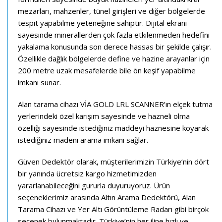
mezarları, mahzenler, tünel girişleri ve diğer bölgelerde
tespit yapabilme yeteneğine sahiptir. Dijital ekranı
sayesinde minerallerden çok fazla etkilenmeden hedefini
yakalama konusunda son derece hassas bir şekilde çalışır.
Özellikle dağlık bölgelerde define ve hazine arayanlar için
200 metre uzak mesafelerde bile ön keşif yapabilme
imkanı sunar.
Alan tarama cihazı VİA GOLD LRL SCANNER’ın elçek tutma
yerlerindeki özel karışım sayesinde ve hazneli olma
özelliği sayesinde istediğiniz maddeyi haznesine koyarak
istediğiniz madeni arama imkanı sağlar.
Güven Dedektör olarak, müşterilerimizin Türkiye’nin dört
bir yanında ücretsiz kargo hizmetimizden
yararlanabileceğini gururla duyuruyoruz. Ürün
seçeneklerimiz arasında Altın Arama Dedektörü, Alan
Tarama Cihazı ve Yer Altı Görüntüleme Radarı gibi birçok
seçenek bulunmaktadır. Türkiye’nin her iline hızlı ve