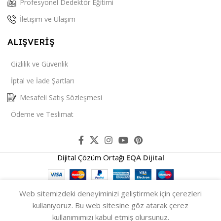
Profesyonel Dedektör Eğitimi
İletişim ve Ulaşım
ALIŞVERİŞ
Gizlilik ve Güvenlik
İptal ve İade Şartları
Mesafeli Satış Sözleşmesi
Ödeme ve Teslimat
Dijital Çözüm Ortağı
EQA Dijital
Web sitemizdeki deneyiminizi geliştirmek için çerezleri
AVCI E-80
Sepet
kullanıyoruz. Bu web sitesine göz atarak çerez
0
21.000,00
₺
Alan Tarama
Satın Al
kullanımımızı kabul etmiş olursunuz.
Cihazı
MENÜ
ANA SAYFA
İletişim
SEPET