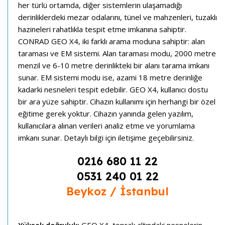
her türlü ortamda, diğer sistemlerin ulaşamadığı
derinliklerdeki mezar odalarını, tünel ve mahzenleri, tuzaklı
hazineleri rahatlıkla tespit etme imkanına sahiptir.
CONRAD GEO X4, iki farklı arama moduna sahiptir: alan
taraması ve EM sistemi. Alan taraması modu, 2000 metre
menzil ve 6-10 metre derinlikteki bir alanı tarama imkanı
sunar. EM sistemi modu ise, azami 18 metre derinliğe
kadarki nesneleri tespit edebilir. GEO X4, kullanıcı dostu
bir ara yüze sahiptir. Cihazın kullanımı için herhangi bir özel
eğitime gerek yoktur. Cihazın yanında gelen yazılım,
kullanıcılara alınan verileri analiz etme ve yorumlama
imkanı sunar. Detaylı bilgi için iletişime geçebilirsiniz.
0216 680 11 22
0531 240 01 22
Beykoz / İstanbul
Yüksek doğruluk:
GEO X4, toprak altındaki nesnelerin